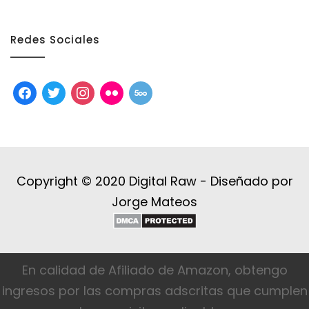
Redes Sociales
facebook
twitter
instagram
flickr
500px
Copyright © 2020 Digital Raw -
Diseñado por
Jorge Mateos
En calidad de Afiliado de Amazon, obtengo
ingresos por las compras adscritas que cumplen