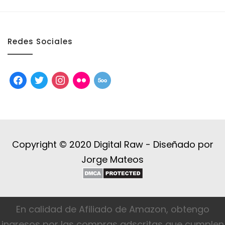
Redes Sociales
facebook
twitter
instagram
flickr
500px
Copyright © 2020 Digital Raw -
Diseñado por
Jorge Mateos
En calidad de Afiliado de Amazon, obtengo
ingresos por las compras adscritas que cumplen