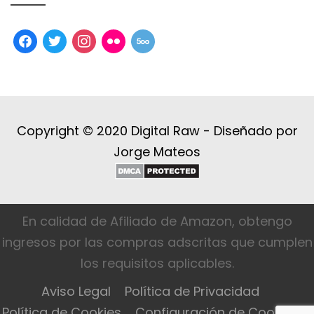
facebook
twitter
instagram
flickr
500px
Copyright © 2020 Digital Raw -
Diseñado por
Jorge Mateos
En calidad de Afiliado de Amazon, obtengo
ingresos por las compras adscritas que cumplen
los requisitos aplicables.
Aviso Legal
Política de Privacidad
Política de Cookies
Configuración de Cookies