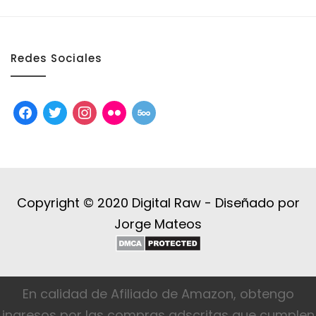
Redes Sociales
facebook
twitter
instagram
flickr
500px
Copyright © 2020 Digital Raw -
Diseñado por
Jorge Mateos
En calidad de Afiliado de Amazon, obtengo
ingresos por las compras adscritas que cumplen