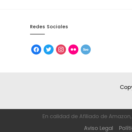
Redes Sociales
facebook
twitter
instagram
flickr
500px
Copy
En calidad de Afiliado de Amazon,
Aviso Legal
Polít