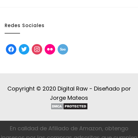
Redes Sociales
facebook
twitter
instagram
flickr
500px
Copyright © 2020 Digital Raw -
Diseñado por
Jorge Mateos
En calidad de Afiliado de Amazon, obtengo
ingresos por las compras adscritas que cumplen