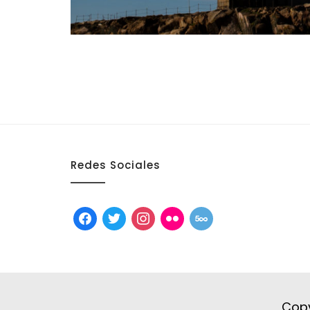
Redes Sociales
facebook
twitter
instagram
flickr
500px
Copy