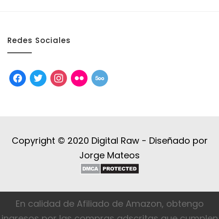
Redes Sociales
facebook
twitter
instagram
flickr
500px
Copyright © 2020 Digital Raw -
Diseñado por
Jorge Mateos
En calidad de Afiliado de Amazon, obtengo
ingresos por las compras adscritas que cumplen