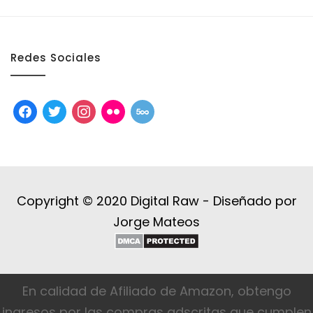
Redes Sociales
facebook
twitter
instagram
flickr
500px
Copyright © 2020 Digital Raw -
Diseñado por
Jorge Mateos
En calidad de Afiliado de Amazon, obtengo
ingresos por las compras adscritas que cumplen