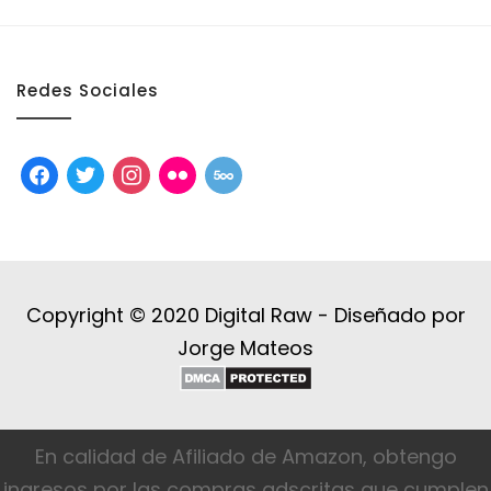
Redes Sociales
facebook
twitter
instagram
flickr
500px
Copyright © 2020 Digital Raw -
Diseñado por
Jorge Mateos
En calidad de Afiliado de Amazon, obtengo
ingresos por las compras adscritas que cumplen