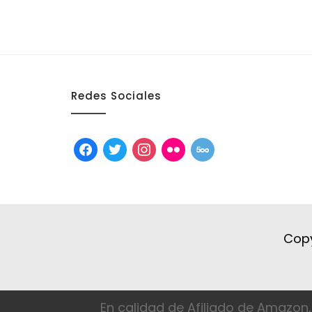
Redes Sociales
facebook
twitter
instagram
flickr
500px
Copy
En calidad de Afiliado de Amazon,