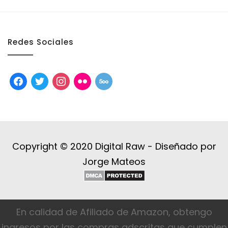
Redes Sociales
facebook
twitter
instagram
flickr
500px
Copyright © 2020 Digital Raw -
Diseñado por
Jorge Mateos
En calidad de Afiliado de Amazon, obtengo
ingresos por las compras adscritas que cumplen