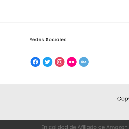
Redes Sociales
facebook
twitter
instagram
flickr
500px
Copy
En calidad de Afiliado de Amazon,