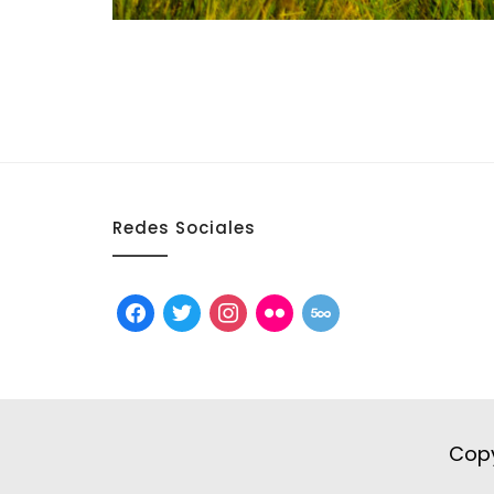
Redes Sociales
facebook
twitter
instagram
flickr
500px
Copy